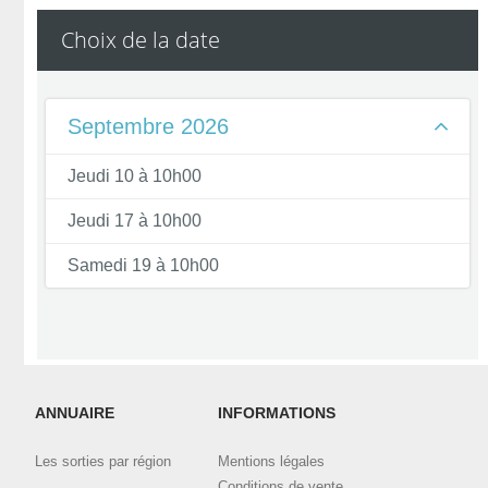
commandes validées et téléchargez vos billets.
Choix de la date
Contactez l'organisateur en utilisant le bouton de contact ci-
dessus, en indiquant bien l'email et le nom utilisé pour la
commande.
Septembre 2026
Jeudi 10 à 10h00
Jeudi 17 à 10h00
Samedi 19 à 10h00
ANNUAIRE
INFORMATIONS
Les sorties par région
Mentions légales
Conditions de vente