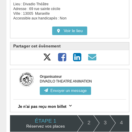
Lieu : Divadlo Théâtre
Adresse : 69 rue sainte cécile
Ville : 13005 Marseille
Accessible aux handicapés : Non
Voir le lieu
Partager cet évènement
Organisateur
DIVADLO THEATRE ANIMATION
Envoyer un message
Je n'ai pas reçu mon billet
Vérifiez votre messagerie, notamment la catégorie "spam".
ÉTAPE 1
2
3
4
Réservez vos places
Connectez-vous à votre compte
ici
et visualisez toutes vos