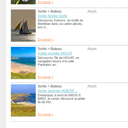
En savoir +
Sortie
> Bateau
Arzon
Sortie Soirée Golfe
Découvrez l'univers du Golfe du
Morbihan dans un calme absolu,
lors d...
En savoir +
Sortie
> Bateau
Arzon
Sortie journée HOUAT
Découvrez l'île de HOUAT, en
navigation douce à la voile.
Participez au...
En savoir +
Sortie
> Bateau
Arzon
Sortie Journée HOEDIC...
Embarquez à bord du KROG E
BARZ, et venez découvrir la petite
île de HO...
En savoir +