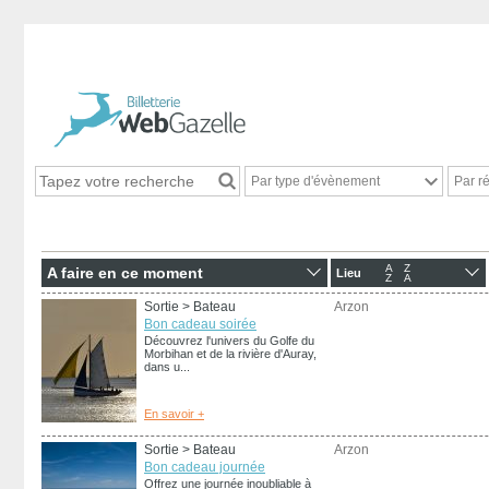
Par type d'évènement
Par r
A
Z
A faire en ce moment
Lieu
Z
A
Sortie
> Bateau
Arzon
Bon cadeau soirée
Découvrez l'univers du Golfe du
Morbihan et de la rivière d'Auray,
dans u...
En savoir +
Sortie
> Bateau
Arzon
Bon cadeau journée
Offrez une journée inoubliable à