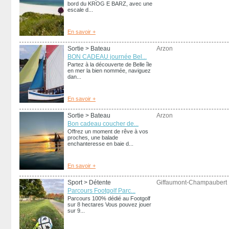
bord du KROG E BARZ, avec une
escale d...
En savoir +
Sortie
> Bateau
Arzon
BON CADEAU journée Bel...
Partez à la découverte de Belle île
en mer la bien nommée, naviguez
dan...
En savoir +
Sortie
> Bateau
Arzon
Bon cadeau coucher de...
Offrez un moment de rêve à vos
proches, une balade
enchanteresse en baie d...
En savoir +
Sport
> Détente
Giffaumont-Champaubert
Parcours Footgolf Parc...
Parcours 100% dédié au Footgolf
sur 8 hectares Vous pouvez jouer
sur 9...