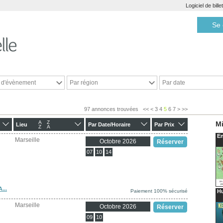
Logiciel de bill
Se 
e d'évènement
Par région
Par date
97 annonces trouvées
<<
<
3
4
5
6
7
>
>>
A
Z
Mi
Lieu
Par Date/Horaire
Par Prix
Z
A
En
Marseille
Octobre 2026
Réserver
07
10
14
...
Paiement 100% sécurisé
H
Marseille
Octobre 2026
Réserver
09
10