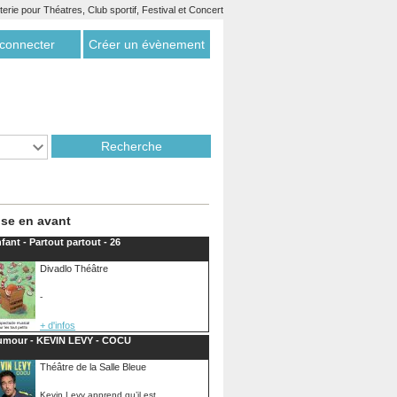
etterie pour Théatres, Club sportif, Festival et Concert
connecter
Créer un évènement
se en avant
fant - Partout partout - 26
Divadlo Théâtre
-
+ d'infos
umour - KEVIN LEVY - COCU
Théâtre de la Salle Bleue
Kevin Levy apprend qu’il est