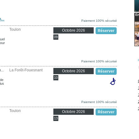
En
...
Paiement 100% sécurisé
Toulon
Octobre 2026
Réserver
09
uel
mour
Paiement 100% sécurisé
...
La Forêt-Fouesnant
Octobre 2026
Réserver
10
 de
lus
Paiement 100% sécurisé
Toulon
Octobre 2026
Réserver
13