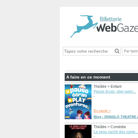
Par typ
A faire en ce moment
Théâtre
> Enfant
Pause écran, play aven...
-
En savoir +
Blog : DIVADLO THEATRE A
Théâtre
> Comédie
Le sens caché des comp...
-