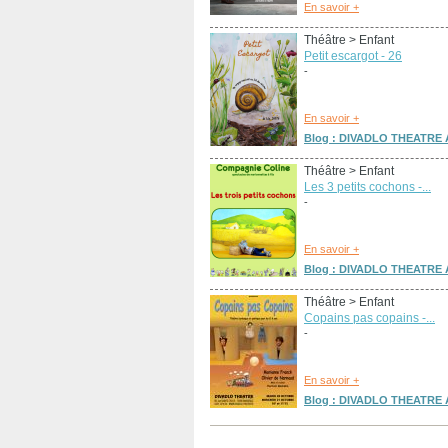
En savoir +
Théâtre
> Enfant
Petit escargot - 26
-
En savoir +
Blog : DIVADLO THEATRE A
Théâtre
> Enfant
Les 3 petits cochons -...
-
En savoir +
Blog : DIVADLO THEATRE A
Théâtre
> Enfant
Copains pas copains -...
-
En savoir +
Blog : DIVADLO THEATRE A