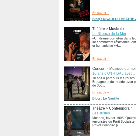
En savoir +
Blog : DIVADLO THEATRE A
Théâtre
> Musicale
Le Silence de la Mer
«Un drame cornélien dans leq
se combattent résistance, a
et humanisme »H...
En savoir +
Concert
> Musique du mon
10 ans d'O'TRIDAL avec...
10 ans à parcourir les routes
Bretagne et du monde avec p
de 300...
En savoir +
Blog : Le Nautile
Théâtre
> Contemporain
Les Justes
Moscou, février 1905. Quatre
terroristes du Parti Socialiste
Révolutionnaire p...