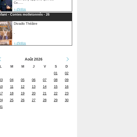
Co......
+ d'infos
fant - Contes molletonnés - 26
Divadlo Théâtre
-
+ d'infos
Août 2026
L
M
M
J
V
S
D
01
02
03
04
05
06
07
08
09
10
11
12
13
14
15
16
17
18
19
20
21
22
23
24
25
26
27
28
29
30
31