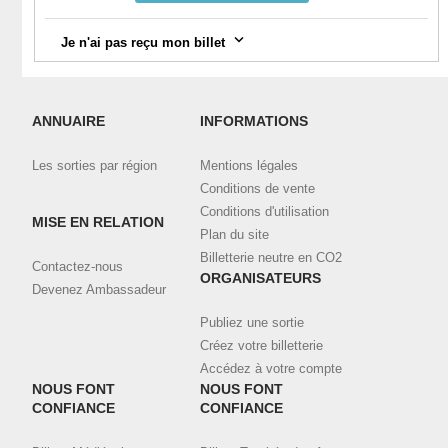
Je n'ai pas reçu mon billet
Vérifiez votre messagerie, notamment la catégorie "spam".
Connectez-vous à votre compte
ici
et visualisez toutes vos
ANNUAIRE
INFORMATIONS
commandes validées et téléchargez vos billets.
Les sorties par région
Mentions légales
Contactez l'organisateur en utilisant le bouton de contact ci-
dessus, en indiquant bien l'email et le nom utilisé pour la
Conditions de vente
commande.
Conditions d'utilisation
MISE EN RELATION
Plan du site
Billetterie neutre en CO2
Contactez-nous
ORGANISATEURS
Devenez Ambassadeur
Publiez une sortie
Créez votre billetterie
Accédez à votre compte
NOUS FONT
NOUS FONT
CONFIANCE
CONFIANCE