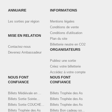
Connectez-vous à votre compte
ici
et visualisez toutes vos
ANNUAIRE
INFORMATIONS
commandes validées et téléchargez vos billets.
Les sorties par région
Mentions légales
Contactez l'organisateur en utilisant le bouton de contact ci-
dessus, en indiquant bien l'email et le nom utilisé pour la
Conditions de vente
commande.
Conditions d'utilisation
MISE EN RELATION
Plan du site
Billetterie neutre en CO2
Contactez-nous
ORGANISATEURS
Devenez Ambassadeur
Publiez une sortie
Créez votre billetterie
Accédez à votre compte
NOUS FONT
NOUS FONT
CONFIANCE
CONFIANCE
Billets Médiévale en ...
Billets Trophée des As
Billets Sortie Soirée...
Billets Trophée des As
Billets Sortie COUCHE...
Billets Trophée des As
Billets Trophée des As
Billets Bon cadeau so...