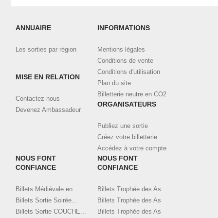
Vérifiez votre messagerie, notamment la catégorie "spam".
Connectez-vous à votre compte
ici
et visualisez toutes vos
ANNUAIRE
INFORMATIONS
commandes validées et téléchargez vos billets.
Les sorties par région
Mentions légales
Contactez l'organisateur en utilisant le bouton de contact ci-
dessus, en indiquant bien l'email et le nom utilisé pour la
Conditions de vente
commande.
Conditions d'utilisation
MISE EN RELATION
Plan du site
Billetterie neutre en CO2
Contactez-nous
ORGANISATEURS
Devenez Ambassadeur
Publiez une sortie
Créez votre billetterie
Accédez à votre compte
NOUS FONT
NOUS FONT
CONFIANCE
CONFIANCE
Billets Médiévale en ...
Billets Trophée des As
Billets Sortie Soirée...
Billets Trophée des As
Billets Sortie COUCHE...
Billets Trophée des As