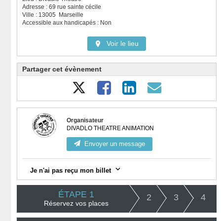
Adresse : 69 rue sainte cécile
Ville : 13005 Marseille
Accessible aux handicapés : Non
Voir le lieu
Partager cet évènement
Organisateur
DIVADLO THEATRE ANIMATION
Envoyer un message
Je n'ai pas reçu mon billet
Vérifiez votre messagerie, notamment la catégorie "spam".
ÉTAPE 1
2
3
4
Réservez vos places
Connectez-vous à votre compte
ici
et visualisez toutes vos
commandes validées et téléchargez vos billets.