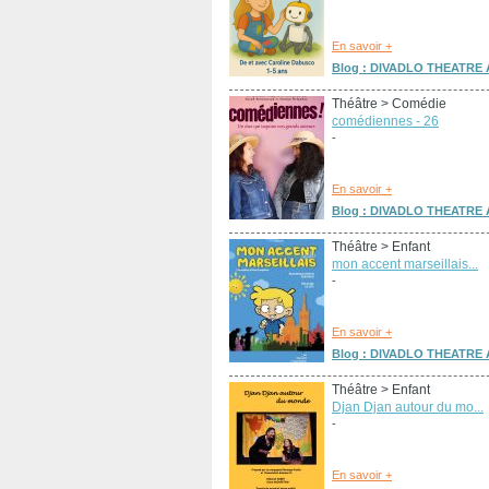
En savoir +
Blog : DIVADLO THEATRE A
Théâtre
> Comédie
comédiennes - 26
-
En savoir +
Blog : DIVADLO THEATRE A
Théâtre
> Enfant
mon accent marseillais...
-
En savoir +
Blog : DIVADLO THEATRE A
Théâtre
> Enfant
Djan Djan autour du mo...
-
En savoir +