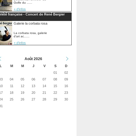
Golfe du ......
+ d'infos
riété française - Concert de René Bergier
Galerie la corbata rosa
La corbata rosa, galerie
d'art ac......
+ d'infos
Août 2026
L
M
M
J
V
S
D
01
02
03
04
05
06
07
08
09
10
11
12
13
14
15
16
17
18
19
20
21
22
23
24
25
26
27
28
29
30
31