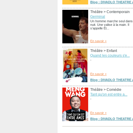
Blog : DIVADLO THEATRE A
Théâtre
> Contemporain
Germinal
Un homme marche seul dans 
nuit. Une valise à la main. Il
s’appelle Ét...
En savoir +
Théâtre
> Enfant
Quand les couleurs s'e...
-
En savoir +
Blog : DIVADLO THEATRE A
Théâtre
> Comédie
Tant qu'on est entre a...
-
En savoir +
Blog : DIVADLO THEATRE A