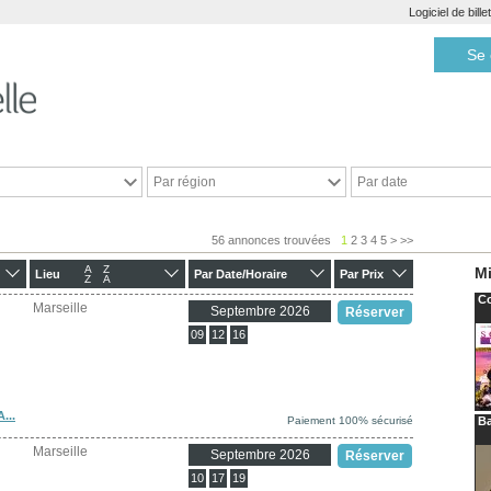
Logiciel de bill
Se 
Par région
Par date
56 annonces trouvées
1
2
3
4
5
>
>>
A
Z
Mi
Lieu
Par Date/Horaire
Par Prix
Z
A
Co
Marseille
Septembre 2026
Réserver
09
12
16
...
Paiement 100% sécurisé
Ba
Marseille
Septembre 2026
Réserver
10
17
19