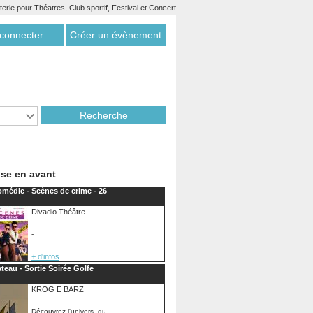
etterie pour Théatres, Club sportif, Festival et Concert
connecter
Créer un évènement
se en avant
médie - Scènes de crime - 26
Divadlo Théâtre
-
+ d'infos
teau - Sortie Soirée Golfe
KROG E BARZ
Découvrez l'univers du