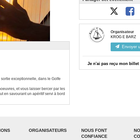
Organisateur
KROG E BARZ
Envoyer 
Je n'ai pas reçu mon billet
Vérifiez votre messagerie, 
ortie exceptionnelle, dans le Golfe
Connectez-vous à votre co
oeuvres, et vous laisser bercer par les
commandes validées et télécharg
t en savourant un apéritif servi à bord
Contactez l'organisateur en u
dessus, en indiquant bien l'email
commande.
IONS
ORGANISATEURS
NOUS FONT
NO
CONFIANCE
CO