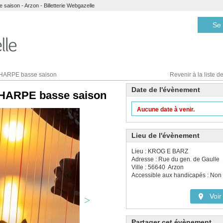
aison - Arzon - Billetterie Webgazelle
Se 
a HARPE basse saison
Revenir à la liste de
Date de l'évènement
a HARPE basse saison
Aucune date à venir.
Lieu de l'évènement
Lieu : KROG E BARZ
Adresse : Rue du gen. de Gaulle
Ville : 56640 Arzon
Accessible aux handicapés : Non
Voir 
Partager cet évènement