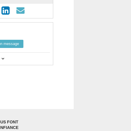
un message
notamment la catégorie "spam".
mpte
ici
et visualisez toutes vos
ez vos billets.
tilisant le bouton de contact ci-
 et le nom utilisé pour la
US FONT
NFIANCE