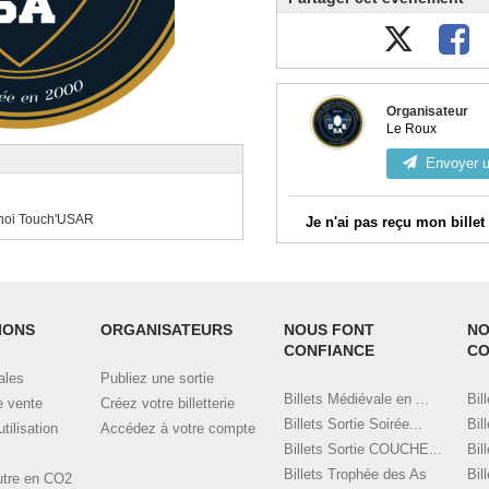
Organisateur
Le Roux
Envoyer 
urnoi Touch'USAR
Je n'ai pas reçu mon billet
Vérifiez votre messagerie, 
Connectez-vous à votre co
commandes validées et télécharg
IONS
ORGANISATEURS
NOUS FONT
NO
CONFIANCE
CO
Contactez l'organisateur en u
dessus, en indiquant bien l'email
ales
Publiez une sortie
commande.
Billets Médiévale en ...
Bil
e vente
Créez votre billetterie
Billets Sortie Soirée...
Bil
tilisation
Accédez à votre compte
Billets Sortie COUCHE...
Bil
Billets Trophée des As
Bil
eutre en CO2