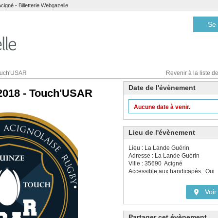
igné - Billetterie Webgazelle
Se 
Touch'USAR
Revenir à la liste de
Date de l'évènement
 2018 - Touch'USAR
Aucune date à venir.
Lieu de l'évènement
Lieu : La Lande Guérin
Adresse : La Lande Guérin
Ville : 35690 Acigné
Accessible aux handicapés : Oui
Voir 
Partager cet évènement