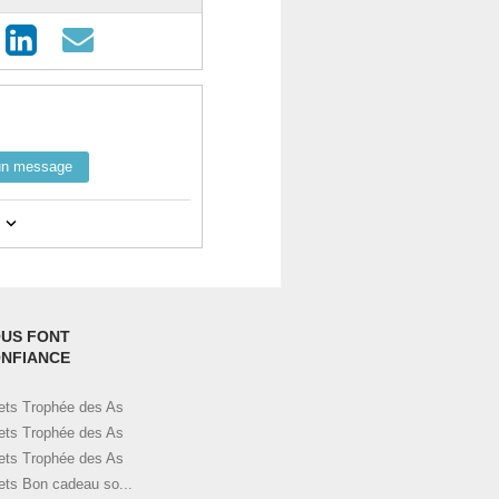
un message
notamment la catégorie "spam".
mpte
ici
et visualisez toutes vos
ez vos billets.
US FONT
NFIANCE
tilisant le bouton de contact ci-
 et le nom utilisé pour la
lets Trophée des As
lets Trophée des As
lets Trophée des As
lets Bon cadeau so...