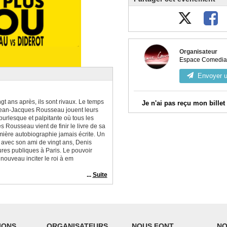
Organisateur
Espace Comedia -
Envoyer 
Vingt ans après, ils sont rivaux. Le temps
Je n'ai pas reçu mon billet
 Jean-Jacques Rousseau jouent leurs
urlesque et palpitante où tous les
Vérifiez votre messagerie, 
 Rousseau vient de finir le livre de sa
mière autobiographie jamais écrite. Un
Connectez-vous à votre co
s avec son ami de vingt ans, Denis
commandes validées et télécharg
tures publiques à Paris. Le pouvoir
e nouveau inciter le roi à em
Contactez l'organisateur en u
dessus, en indiquant bien l'email
...
Suite
commande.
IONS
ORGANISATEURS
NOUS FONT
NO