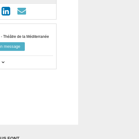
 Théâtre de la Méditerranée
un message
notamment la catégorie "spam".
mpte
ici
et visualisez toutes vos
ez vos billets.
tilisant le bouton de contact ci-
 et le nom utilisé pour la
US FONT