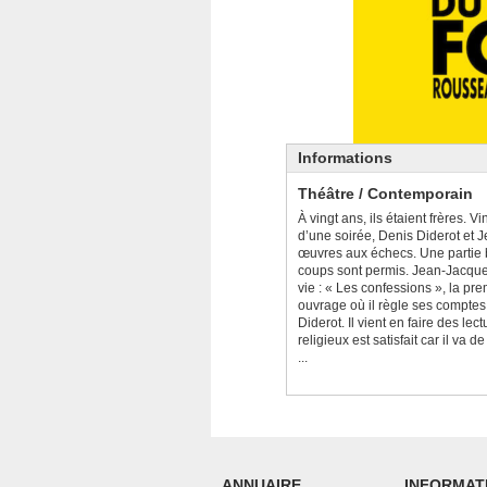
Informations
Théâtre / Contemporain
À vingt ans, ils étaient frères. 
d’une soirée, Denis Diderot et
œuvres aux échecs. Une partie b
coups sont permis. Jean-Jacques
vie : « Les confessions », la pre
ouvrage où il règle ses compte
Diderot. Il vient en faire des lec
religieux est satisfait car il va d
...
ANNUAIRE
INFORMAT