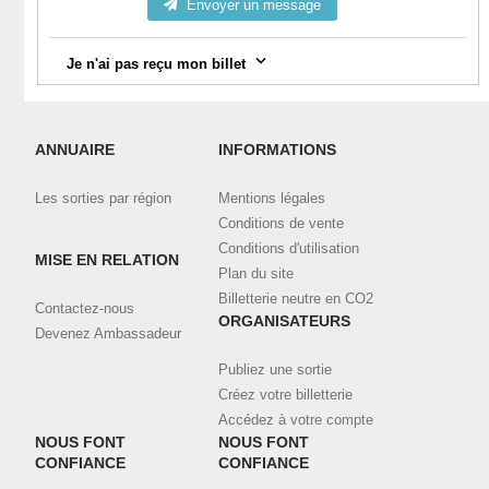
Envoyer un message
Je n'ai pas reçu mon billet
Vérifiez votre messagerie, notamment la catégorie "spam".
Connectez-vous à votre compte
ici
et visualisez toutes vos
ANNUAIRE
INFORMATIONS
commandes validées et téléchargez vos billets.
Les sorties par région
Mentions légales
Contactez l'organisateur en utilisant le bouton de contact ci-
dessus, en indiquant bien l'email et le nom utilisé pour la
Conditions de vente
commande.
Conditions d'utilisation
MISE EN RELATION
Plan du site
Billetterie neutre en CO2
Contactez-nous
ORGANISATEURS
Devenez Ambassadeur
Publiez une sortie
Créez votre billetterie
Accédez à votre compte
NOUS FONT
NOUS FONT
CONFIANCE
CONFIANCE