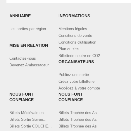
Vérifiez votre messagerie, notamment la catégorie "spam".
Connectez-vous à votre compte
ici
et visualisez toutes vos
ANNUAIRE
INFORMATIONS
commandes validées et téléchargez vos billets.
Les sorties par région
Mentions légales
Contactez l'organisateur en utilisant le bouton de contact ci-
dessus, en indiquant bien l'email et le nom utilisé pour la
Conditions de vente
commande.
Conditions d'utilisation
MISE EN RELATION
Plan du site
Billetterie neutre en CO2
Contactez-nous
ORGANISATEURS
Devenez Ambassadeur
Publiez une sortie
Créez votre billetterie
Accédez à votre compte
NOUS FONT
NOUS FONT
CONFIANCE
CONFIANCE
Billets Médiévale en ...
Billets Trophée des As
Billets Sortie Soirée...
Billets Trophée des As
Billets Sortie COUCHE...
Billets Trophée des As