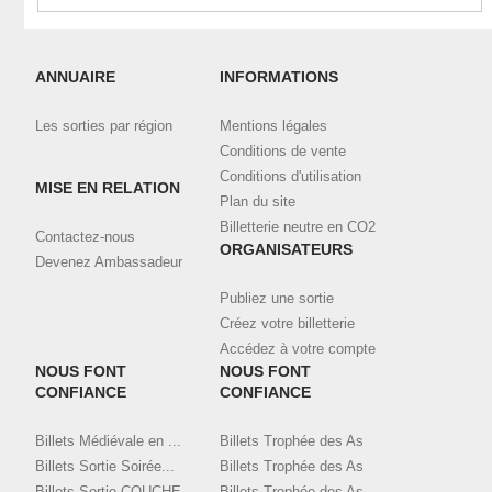
Vérifiez votre messagerie, notamment la catégorie "spam".
Connectez-vous à votre compte
ici
et visualisez toutes vos
ANNUAIRE
INFORMATIONS
commandes validées et téléchargez vos billets.
Les sorties par région
Mentions légales
Contactez l'organisateur en utilisant le bouton de contact ci-
dessus, en indiquant bien l'email et le nom utilisé pour la
Conditions de vente
commande.
Conditions d'utilisation
MISE EN RELATION
Plan du site
Billetterie neutre en CO2
Contactez-nous
ORGANISATEURS
Devenez Ambassadeur
Publiez une sortie
Créez votre billetterie
Accédez à votre compte
NOUS FONT
NOUS FONT
CONFIANCE
CONFIANCE
Billets Médiévale en ...
Billets Trophée des As
Billets Sortie Soirée...
Billets Trophée des As
Billets Sortie COUCHE...
Billets Trophée des As