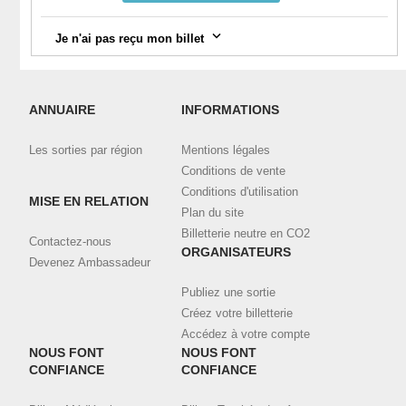
Je n'ai pas reçu mon billet
Vérifiez votre messagerie, notamment la catégorie "spam".
Connectez-vous à votre compte
ici
et visualisez toutes vos
ANNUAIRE
INFORMATIONS
commandes validées et téléchargez vos billets.
Les sorties par région
Mentions légales
Contactez l'organisateur en utilisant le bouton de contact ci-
dessus, en indiquant bien l'email et le nom utilisé pour la
Conditions de vente
commande.
Conditions d'utilisation
MISE EN RELATION
Plan du site
Billetterie neutre en CO2
Contactez-nous
ORGANISATEURS
Devenez Ambassadeur
Publiez une sortie
Créez votre billetterie
Accédez à votre compte
NOUS FONT
NOUS FONT
CONFIANCE
CONFIANCE