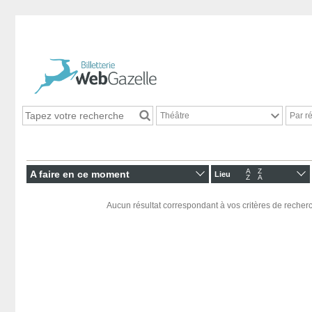
Théâtre
Par r
A
Z
A faire en ce moment
Lieu
Z
A
Aucun résultat correspondant à vos critères de recherc