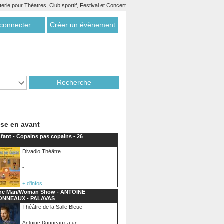
etterie pour Théatres, Club sportif, Festival et Concert
connecter
Créer un évènement
se en avant
fant - Copains pas copains - 26
Divadlo Théâtre
-
+ d'infos
ne Man/Woman Show - ANTOINE
ONNEAUX - PALAVAS
Théâtre de la Salle Bleue
Antoine Donneaux a un