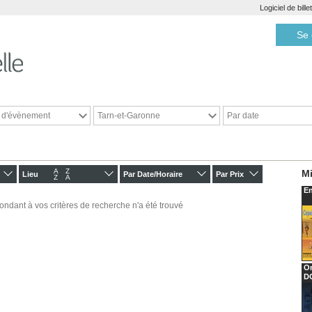
Logiciel de bill
Se 
e d'évènement
Tarn-et-Garonne
Par date
A
Z
Mi
Lieu
Par Date/Horaire
Par Prix
Z
A
En
ondant à vos critères de recherche n'a été trouvé
O
D