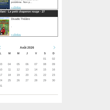
problème. Non p...
+ d'infos
fant - Le petit chaperon rouge - 27
Divadlo Théâtre
-
+ d'infos
Août 2026
L
M
M
J
V
S
D
01
02
03
04
05
06
07
08
09
10
11
12
13
14
15
16
17
18
19
20
21
22
23
24
25
26
27
28
29
30
31