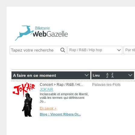
Rap / R&B / Hip hop
Par r
A
Z
A faire en ce moment
Lieu
Z
A
Concert
> Rap / R&B / Hi...
Palavas-les-Flots
JOK'AIR
Inclassable et empreint de liberté,
voilà les termes qui définissent
Jo...
En savoir +
Blog : Vincent Ribera Or...