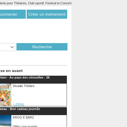
etterie pour Théatres, Club sportif, Festival et Concert
connecter
Créer un évènement
se en avant
fant - Au pays des citrouilles - 26
Divadlo Théâtre
-
+ d'infos
teau - Bon cadeau journée
KROG E BARZ
Offrez une journée