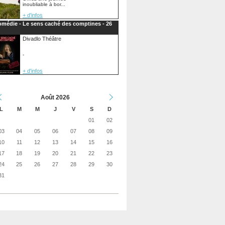
inoubliable à bor...
+ d'infos
médie - Le sens caché des comptines - 26
Divadlo Théâtre
-
+ d'infos
Août 2026
L
M
M
J
V
S
D
01
02
03
04
05
06
07
08
09
10
11
12
13
14
15
16
17
18
19
20
21
22
23
24
25
26
27
28
29
30
31