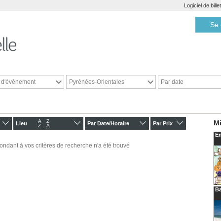
Logiciel de bill
Se 
e d'évènement
Pyrénées-Orientales
Par date
A
Z
Mi
Lieu
Par Date/Horaire
Par Prix
Z
A
En
ondant à vos critères de recherche n'a été trouvé
Ba