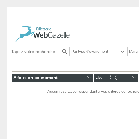
Par type d'évènement
Marti
A
Z
A faire en ce moment
Lieu
Z
A
Aucun résultat correspondant à vos critères de recherc