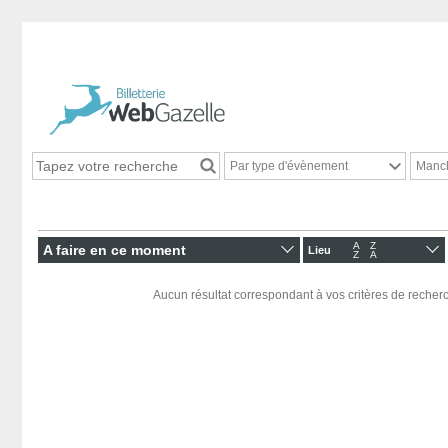
Par type d'évènement
Manc
A
Z
A faire en ce moment
Lieu
Z
A
Aucun résultat correspondant à vos critères de recherc