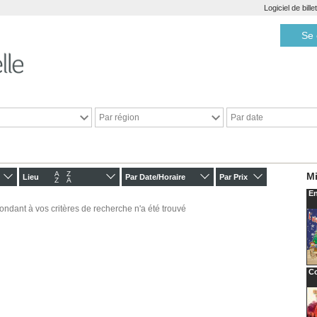
Logiciel de bill
Se 
Par région
Par date
A
Z
Mi
Lieu
Par Date/Horaire
Par Prix
Z
A
En
ondant à vos critères de recherche n'a été trouvé
Co