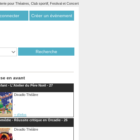
etterie pour Théatres, Club sportif, Festival et Concert
connecter
Créer un évènement
se en avant
fant - L'Atelier du Père Noël - 27
Divadlo Théâtre
-
+ d'infos
médie - Réussite critique en Orcadie - 26
Divadlo Théâtre
-