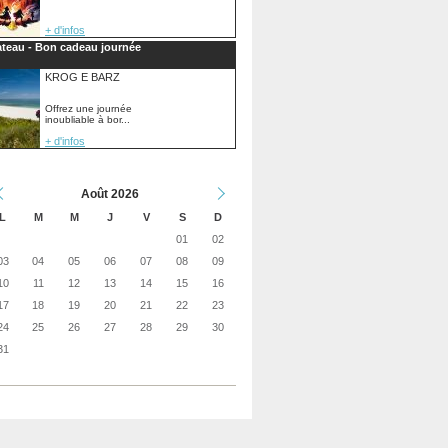
+ d'infos
teau - Bon cadeau journée
KROG E BARZ
Offrez une journée
inoubliable à bor...
+ d'infos
Août 2026
L
M
M
J
V
S
D
01
02
03
04
05
06
07
08
09
10
11
12
13
14
15
16
17
18
19
20
21
22
23
24
25
26
27
28
29
30
31