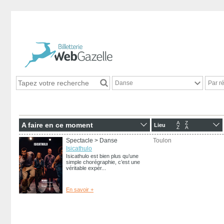
Danse
Par r
A
Z
A faire en ce moment
Lieu
Z
A
Spectacle
> Danse
Toulon
Isicathulo
Isicathulo est bien plus qu’une
simple chorégraphie, c’est une
véritable expér...
En savoir +