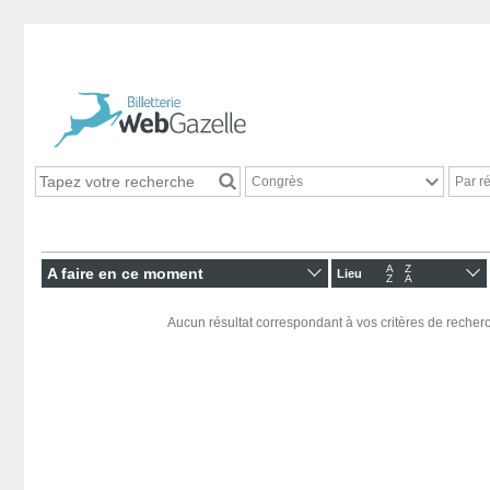
Congrès
Par r
A
Z
A faire en ce moment
Lieu
Z
A
Aucun résultat correspondant à vos critères de recherc