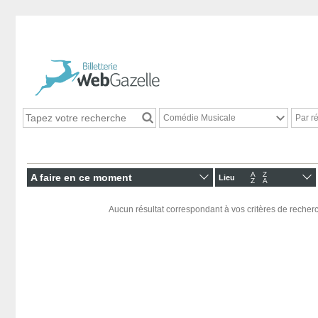
Comédie Musicale
Par r
A
Z
A faire en ce moment
Lieu
Z
A
Aucun résultat correspondant à vos critères de recherc