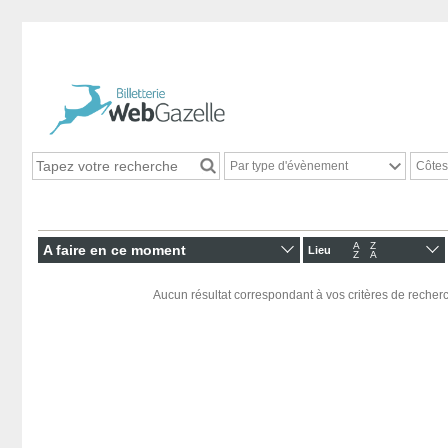
Par type d'évènement
Côtes
A
Z
A faire en ce moment
Lieu
Z
A
Aucun résultat correspondant à vos critères de recherc