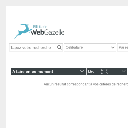
Célibataire
Par r
A
Z
A faire en ce moment
Lieu
Z
A
Aucun résultat correspondant à vos critères de recherc