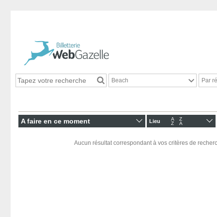
Beach
Par r
A
Z
A faire en ce moment
Lieu
Z
A
Aucun résultat correspondant à vos critères de recherc