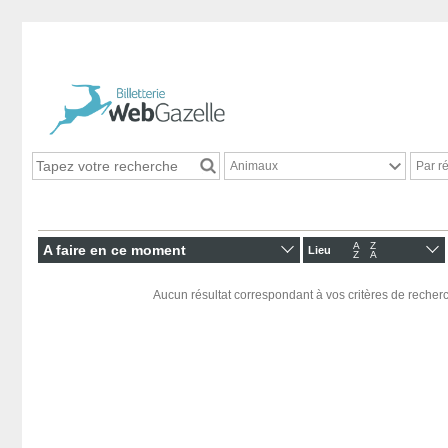
Animaux
Par r
A
Z
A faire en ce moment
Lieu
Z
A
Aucun résultat correspondant à vos critères de recherc