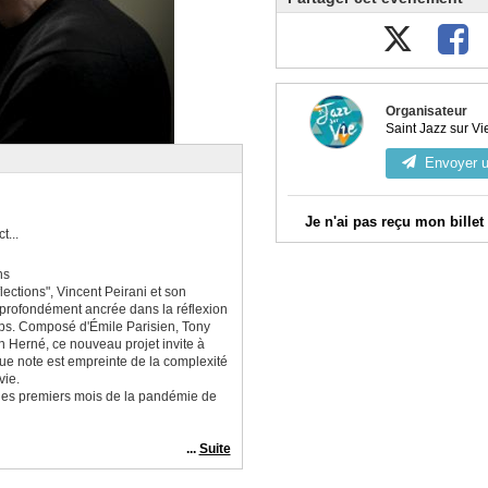
Organisateur
Saint Jazz sur Vi
Envoyer 
Je n'ai pas reçu mon billet
...
Vérifiez votre messagerie, 
ns
lections", Vincent Peirani et son
Connectez-vous à votre co
 profondément ancrée dans la réflexion
commandes validées et télécharg
mps. Composé d'Émile Parisien, Tony
 Herné, ce nouveau projet invite à
Contactez l'organisateur en u
ue note est empreinte de la complexité
dessus, en indiquant bien l'email
vie.
commande.
 des premiers mois de la pandémie de
...
Suite