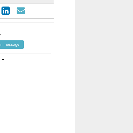
e
un message
notamment la catégorie "spam".
mpte
ici
et visualisez toutes vos
ez vos billets.
tilisant le bouton de contact ci-
 et le nom utilisé pour la