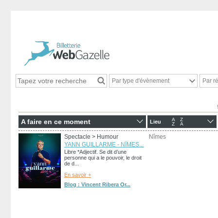
Par type d'évènement
Par r
A
Z
A faire en ce moment
Lieu
Z
A
Spectacle
> Humour
Nîmes
YANN GUILLARME - NÎMES...
Libre *Adjectif. Se dit d’une
personne qui a le pouvoir, le droit
de d...
En savoir +
Blog : Vincent Ribera Or...