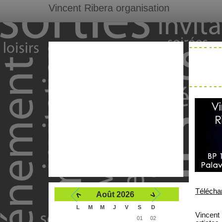
Vincent Ribera organisation
Télécha
<
>
Août 2026
L
M
M
J
V
S
D
Vincent
01
02