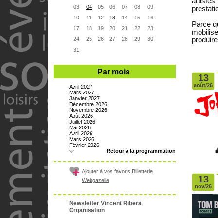
artiste
03
04
05
06
07
08
09
prestati
10
11
12
13
14
15
16
Parce qu
17
18
19
20
21
22
23
mobilis
24
25
26
27
28
29
30
produire
31
Par mois
13
août/26
Avril 2027
Mars 2027
Janvier 2027
Décembre 2026
Novembre 2026
Août 2026
Juillet 2026
Mai 2026
Avril 2026
Mars 2026
Février 2026
Retour à la programmation
Ajouter à vos favoris Billetterie
13
Webgazelle
nov/26
Newsletter Vincent Ribera
Organisation