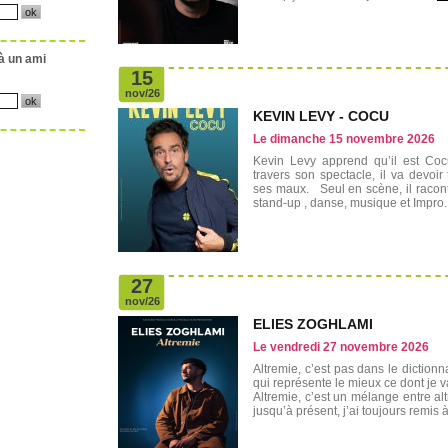
à un ami
15
nov/26
KEVIN LEVY - COCU
Le dimanche 15 novembre 2026
Kevin Levy apprend qu’il est Coc
travers son spectacle, il va devoir
ses maux. Seul en scène, il raconte
stand-up , danse, musique et Impro.
27
nov/26
ELIES ZOGHLAMI
Le vendredi 27 novembre 2026
Altremie, c’est pas dans le dictionn
qui représente le mieux ce dont je v
Altremie, c’est un mélange entre al
jusqu’à présent, j’ai toujours remis à