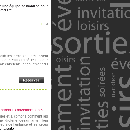
te une équipe se mobilise pour
roduire.
1
2
3
voilà les termes qui définissent
rappeur. Surnommé le rappeur
sait entretenir l’engouement du
endredi 13 novembre 2026
arder et a compris comment les
une drôlerie désarmante, Tom
peurs de l’enfance et les forces
re la suite