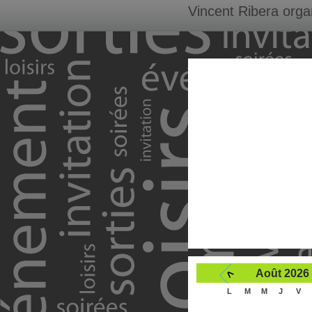
Vincent Ribera orga
<
Août 2026
L
M
M
J
V