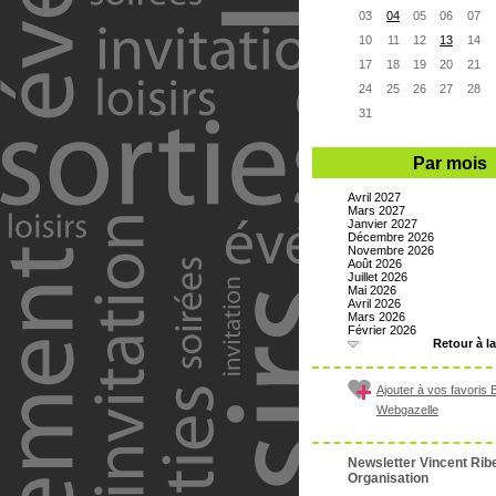
03
04
05
06
07
10
11
12
13
14
17
18
19
20
21
24
25
26
27
28
31
Par mois
Avril 2027
Mars 2027
Janvier 2027
Décembre 2026
Novembre 2026
Août 2026
Juillet 2026
Mai 2026
Avril 2026
Mars 2026
Février 2026
Retour à l
Ajouter à vos favoris Bi
Webgazelle
Newsletter Vincent Rib
Organisation