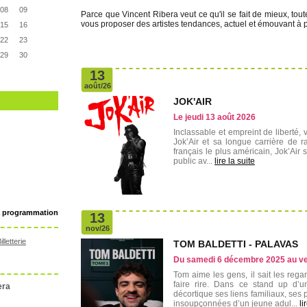
08
09
Parce que Vincent Ribera veut ce qu'il se fait de mieux, tou
vous proposer des artistes tendances, actuel et émouvant à p
15
16
22
23
29
30
13
août/26
JOK'AIR
Le jeudi 13 août 2026
Inclassable et empreint de liberté, 
Jok’Air et sa longue carrière de 
français le plus américain, Jok’Air 
public av...
lire la suite
a programmation
13
nov/26
lletterie
TOM BALDETTI - PALAVAS
Du samedi 6 décembre 2025 au v
Tom aime les gens, il sait les reg
faire rire. Dans ce stand up d’
era
décortique ses liens familiaux, ses 
insoupçonnées d’un jeune adul...
li