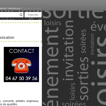
tacter l'annonceur
|
Signaler un abus
anisation
concerts, artistes originaux,
s de qualités.