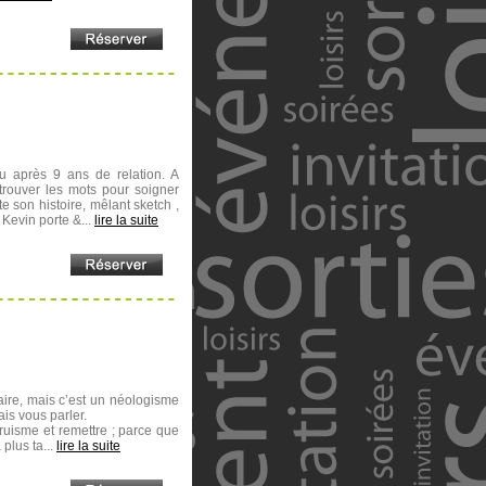
u après 9 ans de relation. A
 trouver les mots pour soigner
 son histoire, mêlant sketch ,
 Kevin porte &...
lire la suite
aire, mais c’est un néologisme
ais vous parler.
truisme et remettre ; parce que
 plus ta...
lire la suite