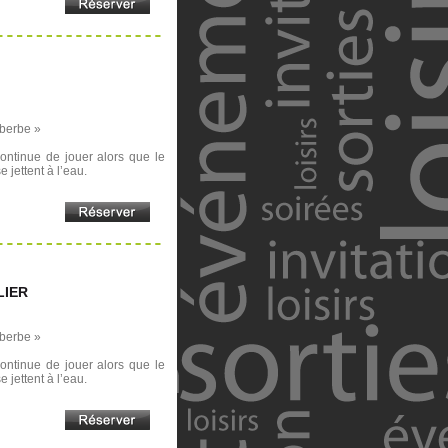
mberbe »
 continue de jouer alors que le
 jettent à l’eau.
LIER
mberbe »
 continue de jouer alors que le
 jettent à l’eau.