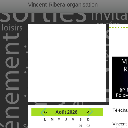
Vincent Ribera organisation
Télécha
<
>
Août 2026
L
M
M
J
V
S
D
Vincent
01
02