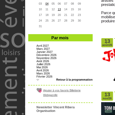
artiste
03
04
05
06
07
08
09
prestati
10
11
12
13
14
15
16
Parce qu
17
18
19
20
21
22
23
mobilis
24
25
26
27
28
29
30
produire
31
Par mois
13
août/26
Avril 2027
Mars 2027
Janvier 2027
Décembre 2026
Novembre 2026
Août 2026
Juillet 2026
Mai 2026
Avril 2026
Mars 2026
Février 2026
Retour à la programmation
Ajouter à vos favoris Billetterie
13
Webgazelle
nov/26
Newsletter Vincent Ribera
Organisation